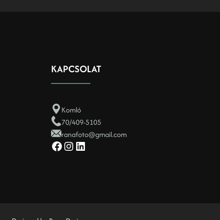
KAPCSOLAT
Komló
70/409-5105
ranafoto@gmail.com
Facebook
Instagram
LinkedIn