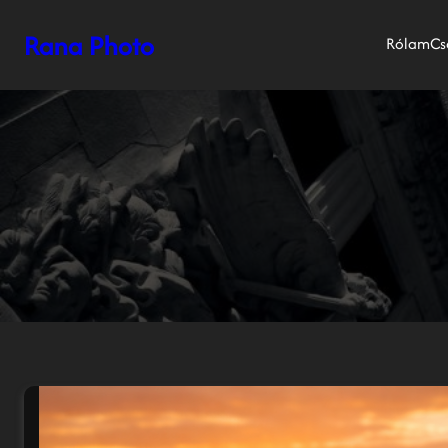
U
Rana Photo
g
Rólam
Cs
r
á
s
a
t
a
r
t
a
l
o
m
h
o
z