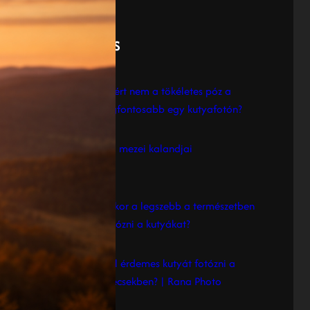
a
r
LATEST POSTS
c
h
Miért nem a tökéletes póz a
legfontosabb egy kutyafotón?
Fifi mezei kalandjai
Mikor a legszebb a természetben
fotózni a kutyákat?
Hol érdemes kutyát fotózni a
Mecsekben? | Rana Photo