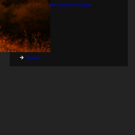
Körte és szofi kalandjai
CATEGORIES
Fotózások
Gondolatok
Tippek